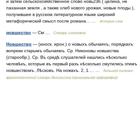
и затем сельскохозяйственное слово новь236 ( целина, не
паханная земля , а также хлеб нового урожая, новые плоды ),
получившее в русском литературном языке широкий
метафорический смысл после романа… …
История слов
новшество
— См …
Словарь синонимов
Новшество
— (иноск. ирон.) о новыхъ обычаяхъ, порядкахъ
вопреки старымъ обычаямъ. Ср. Никоновы новшества
(старообр.). Ср. Въ средѣ слушателей нашлись нѣсколько
человѣкъ, которые въ первый разъ нѣсколько смутились этимъ
новшествомъ. Лѣсковъ. На ножахъ. 2, 1.… …
Большой толково-
фразеологический словарь Михельсона (оригинальная орфография)