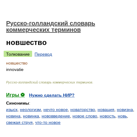
Русско-голландский словарь
коммерческих терминов
новшество
Толкование
Перевод
новшество
innovatie
Русско-голландский словарь коммерческих терминов
.
Игры ⚽
Нужно сделать НИР?
Синонимы
:
изыск
,
неологизм
,
нечто новое
,
новаторство
,
новация
,
новизна
,
новина
,
новинка
,
нововведение
,
новое слово
,
новость
,
новь
,
свежая струя
,
что-то новое